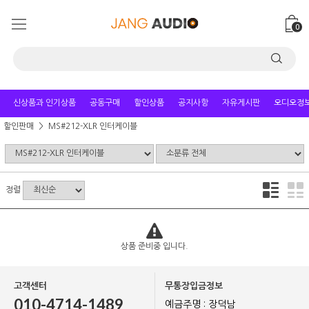
0
신상품과 인기상품
공동구매
할인상품
공지사항
자유게시판
오디오정
할인판매
MS#212-XLR 인터케이블
정렬
상품 준비중 입니다.
고객센터
무통장입금정보
010-4714-1489
예금주명 : 장덕남