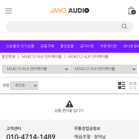
0
신상품과 인기상품
공동구매
할인상품
공지사항
자유게시판
오디오정
할인판매
MS#212-XLR 인터케이블
MS#212-XLR 인터케이블
정렬
상품 준비중 입니다.
고객센터
무통장입금정보
010-4714-1489
예금주명 : 장덕남