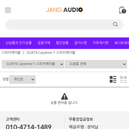
0
신상품과 인기상품
공동구매
할인상품
공지사항
자유게시판
오디오정
스피커케이블
GS#79 Cayenne-T 스피커케이블
정렬
상품 준비중 입니다.
고객센터
무통장입금정보
010-4714-1489
예금주명 : 장덕남