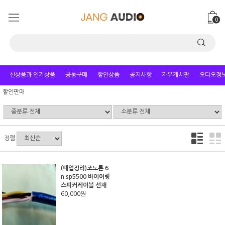
0
신상품과 인기상품
공동구매
할인상품
공지사항
자유게시판
오디오정
할인판매
정렬
(폐업정리)조노톤 6
n sp5500 바이어링
스피커케이블 선재
60,000원