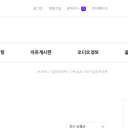
로그인
회원가입
장바구니
0
마이페이지
사항
자유게시판
오디오정보
HOME
>
접점개선제
>
2배 농도 H&H 접점개선제