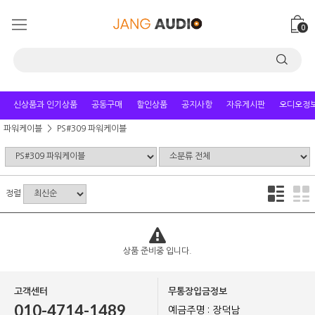
0
신상품과 인기상품
공동구매
할인상품
공지사항
자유게시판
오디오정
파워케이블
PS#309 파워케이블
정렬
상품 준비중 입니다.
고객센터
무통장입금정보
010-4714-1489
예금주명 : 장덕남