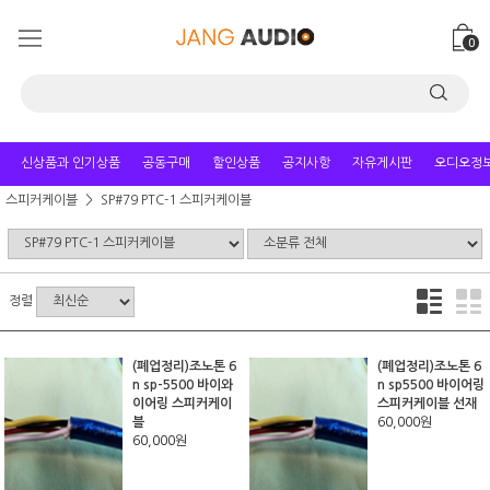
0
신상품과 인기상품
공동구매
할인상품
공지사항
자유게시판
오디오정
스피커케이블
SP#79 PTC-1 스피커케이블
정렬
(폐업정리)조노톤 6
(폐업정리)조노톤 6
n sp-5500 바이와
n sp5500 바이어링
이어링 스피커케이
스피커케이블 선재
블
60,000원
60,000원