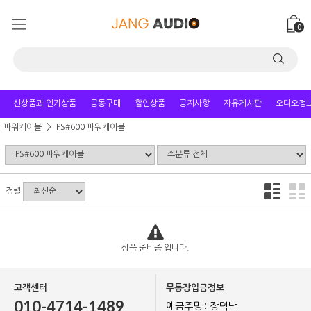
0
신상품과 인기상품
공동구매
할인상품
공지사항
자유게시판
오디오정
파워케이블
PS#600 파워케이블
정렬
상품 준비중 입니다.
고객센터
무통장입금정보
010-4714-1489
예금주명 : 장덕남