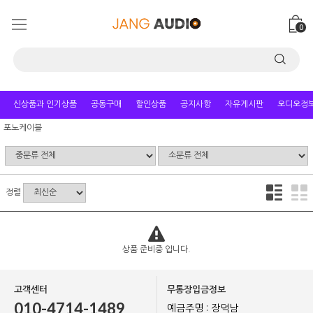
0
신상품과 인기상품
공동구매
할인상품
공지사항
자유게시판
오디오정
포노케이블
정렬
상품 준비중 입니다.
고객센터
무통장입금정보
010-4714-1489
예금주명 : 장덕남