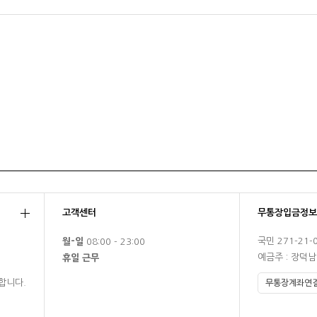
고객센터
무통장입금정보
국민 271-21-
월-일
08:00 - 23:00
예금주 : 장덕
휴일 근무
합니다.