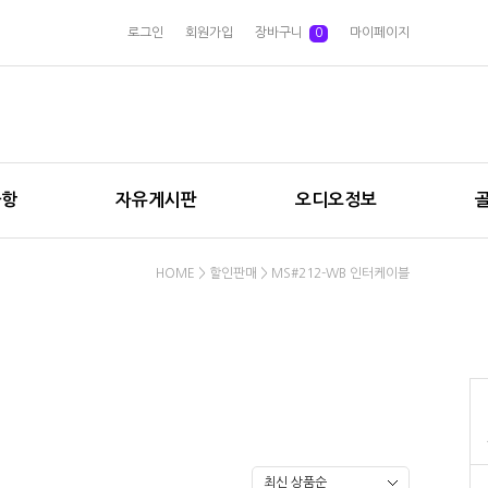
로그인
회원가입
장바구니
0
마이페이지
사항
자유게시판
오디오정보
HOME
>
할인판매
>
MS#212-WB 인터케이블